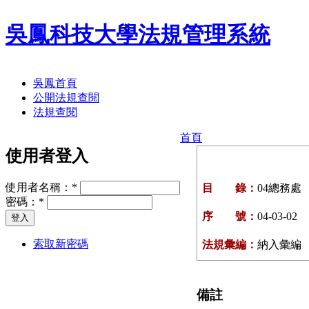
吳鳳科技大學法規管理系統
吳鳳首頁
公開法規查閱
法規查閱
首頁
使用者登入
使用者名稱：
*
目 錄：
04總務處
密碼：
*
序 號：
04-03-02
索取新密碼
法規彙編：
納入彙編
備註