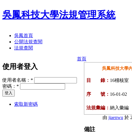
吳鳳科技大學法規管理系統
吳鳳首頁
公開法規查閱
法規查閱
首頁
使用者登入
吳鳳科技大學
使用者名稱：
*
目 錄：
16稽核室
密碼：
*
序 號：
16-01-02
索取新密碼
法規彙編：
納入彙編
由
jiaenwu
於 2
備註