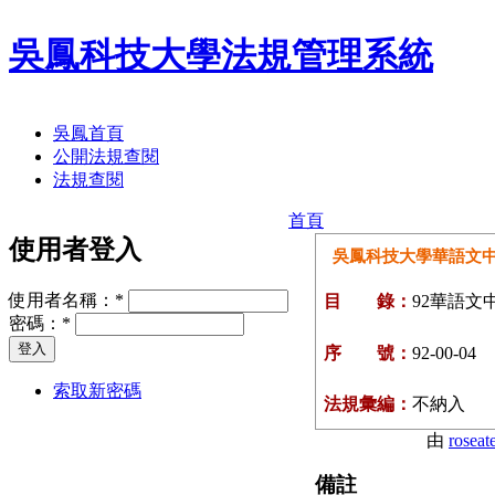
吳鳳科技大學法規管理系統
吳鳳首頁
公開法規查閱
法規查閱
首頁
使用者登入
吳鳳科技大學華語文
使用者名稱：
*
目 錄：
92華語文
密碼：
*
序 號：
92-00-04
索取新密碼
法規彙編：
不納入
由
roseat
備註