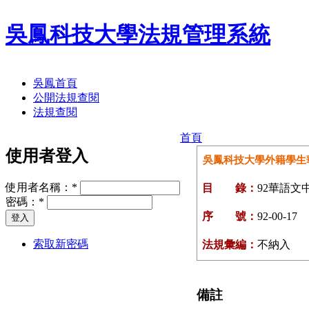
吳鳳科技大學法規管理系統
吳鳳首頁
公開法規查閱
法規查閱
首頁
使用者登入
吳鳳科技大學外籍學生
使用者名稱：
*
目 錄：
92華語文
密碼：
*
序 號：
92-00-17
索取新密碼
法規彙編：
不納入
備註