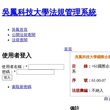
吳鳳科技大學法規管理系統
吳鳳首頁
公開法規查閱
法規查閱
首頁
使用者登入
吳鳳科技大學國際企
目 錄：
×61國際
使用者名稱：
*
系
密碼：
*
序 號：
61-00-07
索取新密碼
法規彙編：
不納入
由
備註