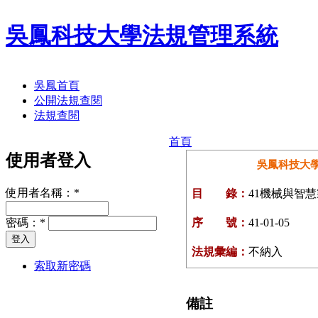
吳鳳科技大學法規管理系統
吳鳳首頁
公開法規查閱
法規查閱
首頁
使用者登入
吳鳳科技大
使用者名稱：
*
目 錄：
41機械與智
密碼：
*
序 號：
41-01-05
法規彙編：
不納入
索取新密碼
備註