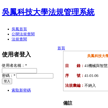
吳鳳科技大學法規管理系統
吳鳳首頁
公開法規查閱
法規查閱
首頁
使用者登入
吳鳳科技大
使用者名稱：
*
目 錄：
41機械與智
密碼：
*
序 號：
41-01-06
法規彙編：
不納入
索取新密碼
備註