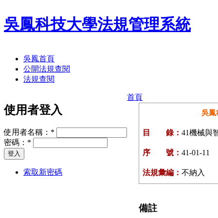
吳鳳科技大學法規管理系統
吳鳳首頁
公開法規查閱
法規查閱
首頁
使用者登入
吳鳳
使用者名稱：
*
目 錄：
41機械與
密碼：
*
序 號：
41-01-11
索取新密碼
法規彙編：
不納入
備註