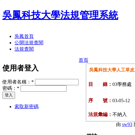
吳鳳科技大學法規管理系統
吳鳳首頁
公開法規查閱
法規查閱
首頁
使用者登入
吳鳳科技大學人工草皮
使用者名稱：
*
目 錄：
03學務處
密碼：
*
序 號：
03-05-12
索取新密碼
法規彙編：
不納入
由
sw93
於