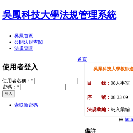
吳鳳科技大學法規管理系統
吳鳳首頁
公開法規查閱
法規查閱
首頁
使用者登入
吳鳳科技大學教師
使用者名稱：
*
目 錄：
08人事室
密碼：
*
序 號：
08-33-09
索取新密碼
法規彙編：
納入彙編
由
hui
備註