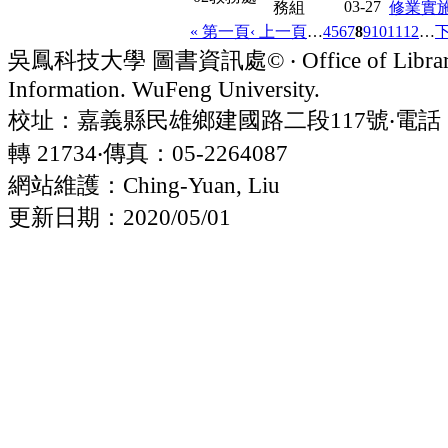
03-27
務組
修業實
« 第一頁
‹ 上一頁
…
4
5
6
7
8
9
10
11
12
…
下
吳鳳科技大學 圖書資訊處© ‧ Office of Librar
Information. WuFeng University.
校址：嘉義縣民雄鄉建國路二段117號‧電話：05
轉 21734‧傳真：05-2264087
網站維護：Ching-Yuan, Liu
更新日期：2020/05/01