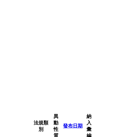
異
納
法規類
動
入
發布日期
別
性
彙
質
編