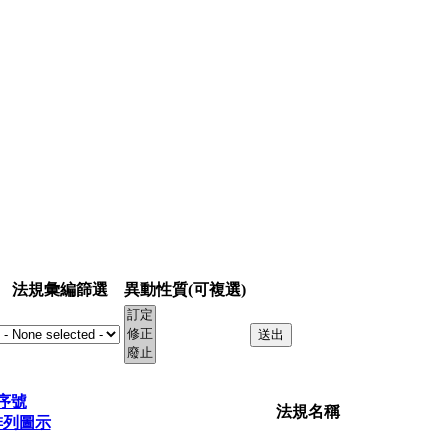
法規彙編篩選
異動性質(可複選)
序號
法規名稱