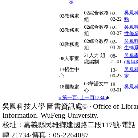
02綜合教務
吳鳳
02-
02教務處
02-22
組
點
02綜合教務
吳鳳
02-
02教務處
03-27
組
性修
02綜合教務
吳鳳
02-
02教務處
03-28
組
生轉系
21人力-組
吳鳳
08-
08人事室
21-01
織編制
(含組
13招生中
吳鳳科
13-
00-23
心
定
03華語文中
18-
18國際處
吳鳳
03-01
心
« 第一頁
‹ 上一頁
1
2
3
4
5
6
吳鳳科技大學 圖書資訊處© ‧ Office of Librar
Information. WuFeng University.
校址：嘉義縣民雄鄉建國路二段117號‧電話：05
轉 21734‧傳真：05-2264087